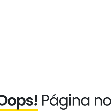
Oops!
Página
n