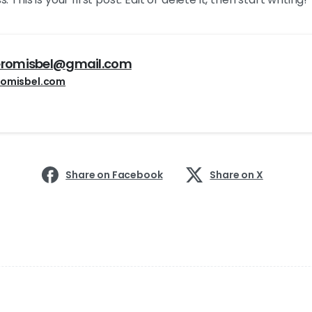
eromisbel@gmail.com
romisbel.com
Share on Facebook
Share on X