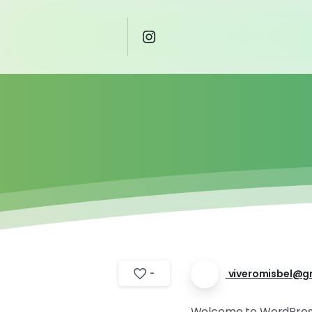
viveromisbel@g
-
Welcome to WordPress. Th