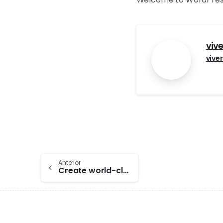
viv
vive
Anterior
Create world-class with pixfort products